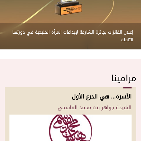
إعلان الفائزات بجائزة الشارقة لإبداعات المرأة الخليجية في دورتها
الثامنة
أنا وبناتي
الإيقاع الحيوي للإنسان وعلاقته بالسمنة
موزة المهيري: مساعدة الآخرين... سر النجاح
مريم المنصوري… حكاية مطبخ إماراتي يعبر إلى العالم
الشيخة حور القاسمي: الشارقة... تصنع بيئة تحتضن الفن والثقافة
مرامينا
الأسرة... هي الدرع الأول
الشيخة جواهر بنت محمد القاسمي