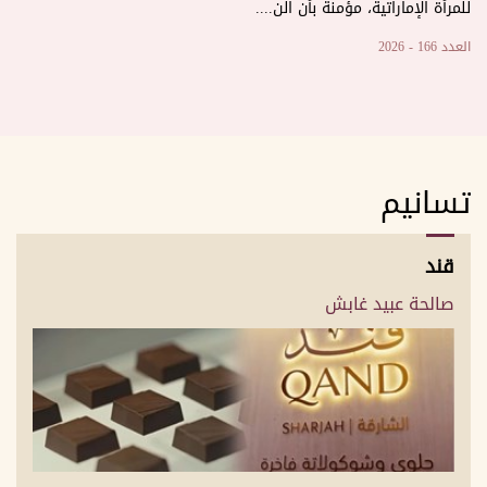
للمرأة الإماراتية، مؤمنة بأن الن....
العدد 166 - 2026
تسانيم
قند
صالحة عبيد غابش